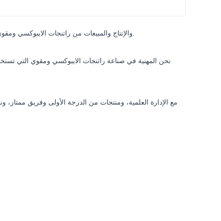
تأسست في عام 1998، متخصصة في R & D والإنتاج والمبيعات من راتنجات الايبوكسي ومقوي.
نحن المهنية في صناعة راتنجات الايبوكسي ومقوي التي تستخد
مع الإدارة العلمية، ومنتجات من الدرجة الأولى وفريق ممتاز، و