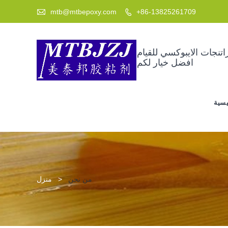

mtb@mtbepoxy.com
+86-13825261709

جات الايبوكسي للقيام DIY هو
افضل خيار لكم
يسية
من نحن
>
منزل