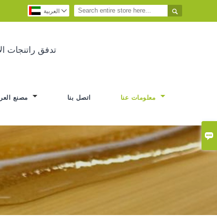


العربية
تدفق راتنجات ا
معلومات عنا
اتصل بنا
مصنع العرض
