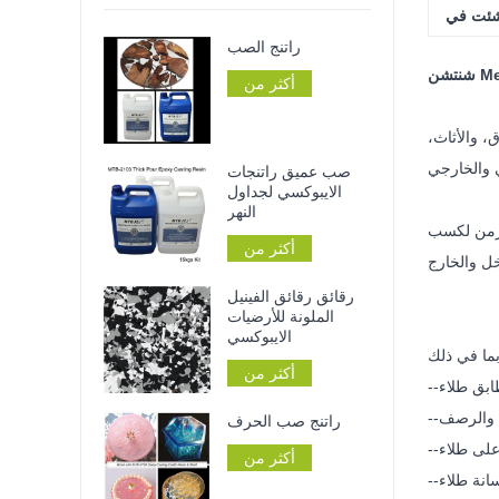
شئت في
راتنج الصب
أكثر من
، والأثاث،
صب عميق راتنجات
الايبوكسي لجداول
النهر
الزمن لكسب
أكثر من
خل والخارج
رقائق رقائق الفينيل
الملونة للأرضيات
الايبوكسي
أكثر من
طابق طلاء
ت والرصف
راتنج صب الحرف
على طلاء
أكثر من
انة طلاء