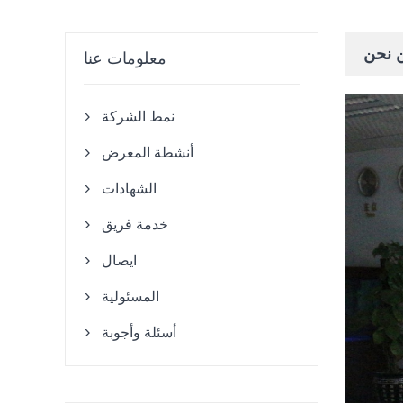
 نحن
معلومات عنا
نمط الشركة

أنشطة المعرض

الشهادات

خدمة فريق

ايصال

المسئولية

أسئلة وأجوبة
