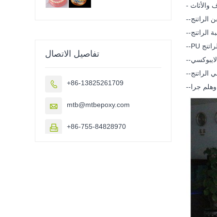
 والأثاث
فن الراتنج
بة الراتنج
تفاصيل الاتصال
+86-13825261709

mtb@mtbepoxy.com

+86-755-84828970
