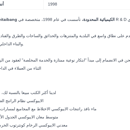
1998
أن
شنتشن Meitaibang الكيميائية المحدودة،
م على نطاق واسع في البلدية والمتنزهات والحدائق والساحات والطرق والفنادق
والبناء الداخلي والخارجي.
نحن في الانضمام إلى مبدأ "ابتكار نوعية ممتازة والخدمة المخلصة" لعقود من 
الثناء من العملاء في الدا
لدينا أكثر الكتب مبيعا بالنسبة لك، بما في ذلك
--الايبوكسي نظام الراتنج ال
--ماء نافذ راتنجات الايبوكسي الاختلاط مع المجاميع لمسارا
--متوسط معان الايبوكسي الجدول الأ
--معدني الايبوكسي الرخام كونترتوب الخرس