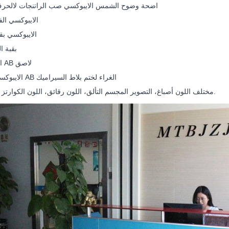
- اضحة وضوح الشمس الايبوكسي صب الراتنجات لالحرف
--الايبوكسي ال
--الايبوكسي بق
--PU بقبة الراتنج
--الايبوكسي AB لاصق
--الايبوكسي الراتنج AB الغراء لختم بلاط السيراميك
--مختلف اللون أصباغ، التصوير المجسم التألق، اللون رقائق، اللون الكوارتز وهلم جرا.