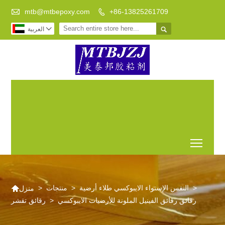

mtb@mtbepoxy.com
+86-13825261709



العربية
هجر الفاظ
تدفق راتنجات
شفاف راتنجات
الراتنج
الايبوكسي على
الايبوكسي للقيام DIY
الايبوكسي
الطاولة
هو افضل خيار لكم
الكلمة
Toggl

>
النفس الإستواء الايبوكسي طلاء أرضية
>
منتجات
>
منزل
رقائق رقائق الفينيل الملونة للأرضيات الايبوكسي
>
رقائق تقشر