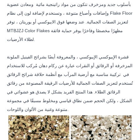
بأسلوب جديد ومزخرف تتكون من مواد راتينجية مائية
ومعادن عضوية
وإضافات وأصباغ متنوعة ، وتستخدم لإضافة لون إلى نظام Flake Floor
لتعزيز الصفات الجمالية. عند وضعها فوق الايبوكسي أو يوريتان ، توفر
MTBJZJ Color Flakes مظهرًا مخصصًا وفاخرًا يوفر حماية فائقة
لطلاء الأرضيات.
قشرة الإيبوكسي الإيبوكسي ، والمعروفة أيضًا بشرائح الفينيل الملونة
المزخرفة أو الرقائق أو النقرات عبارة عن ركام دهان مُركب للاستخدام
في
تركيبة مناسبة مع أرضية المرآب مع أنظمة حلاقة شرائح الرقائق
تُستخدم لتعزيز الصفات الجمالية للأرضيات الرقيقة المصنوعة من رقائق
الرقائق الطلاء. هذا المنتج الفريد بشكل لا يصدق هو عشوائي في
الشكل ، ولكن الحجم ضمن نطاق قياسي ومخلوط مسبقًا في مجموعة
متنوعة وغنية من الألوان واللوحات.