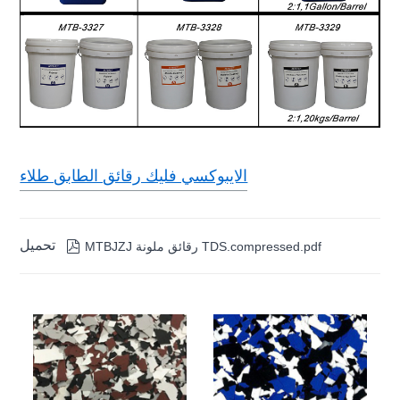
الايبوكسي فليك رقائق الطابق طلاء
تحميل

MTBJZJ رقائق ملونة TDS.compressed.pdf